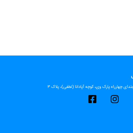
ی
تدای چهارراه پارک وی، کوچه آپادانا (لطفی)، پلاک ۳