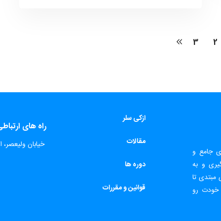
3
2
ازکی سلر
راه های ارتباط
مقالات
​
خیابان ولیعصر، اب
ای جامع و
یری و به
دور
ه ها
 مبتدی تا
قوانین و مقررات
 خودت رو