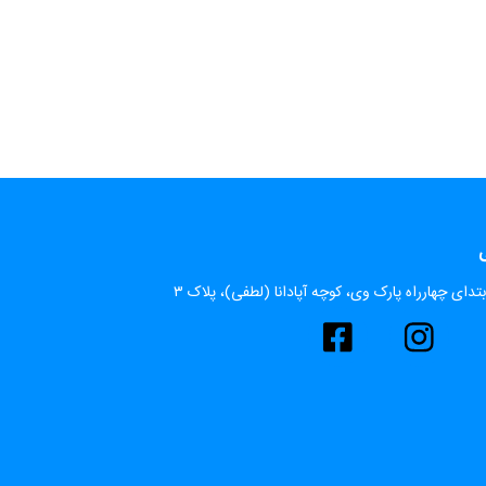
ی
تدای چهارراه پارک وی، کوچه آپادانا (لطفی)، پلاک ۳