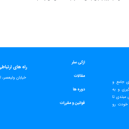
ازکی سلر
راه های ارتباط
مقالات
​
خیابان ولیعصر، اب
ای جامع و
یری و به
دور
ه ها
 مبتدی تا
قوانین و مقررات
 خودت رو