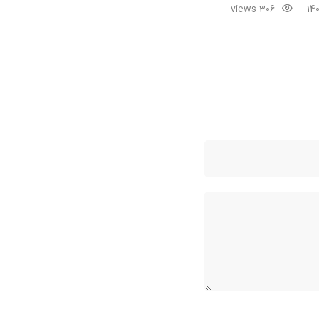
306 views
26 مهر 1404
2,638 views