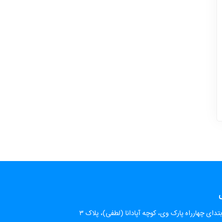
ی
تدای چهارراه پارک وی، کوچه آپادانا (لطفی)، پلاک ۳