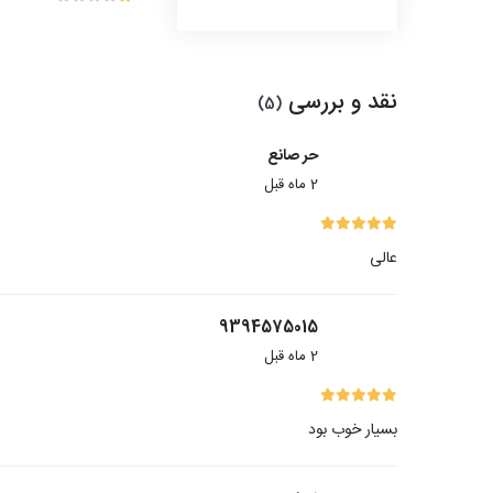
نقد و بررسی
(5)
حر صانع
2 ماه قبل
عالی
9394575015
2 ماه قبل
بسیار خوب بود