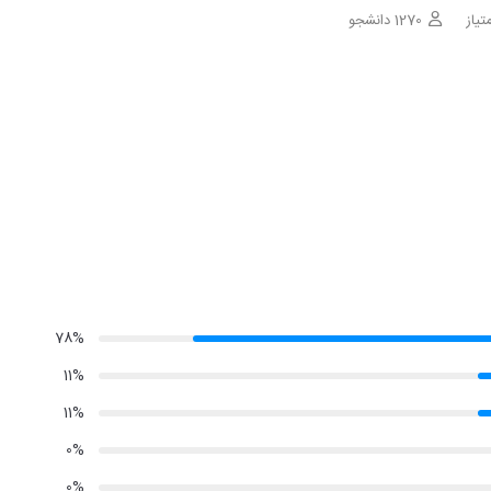
1270 دانشجو
78%
11%
11%
0%
0%