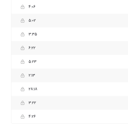
4:06
5:02
3:35
6:22
5:23
2:13
28:18
3:22
4:26