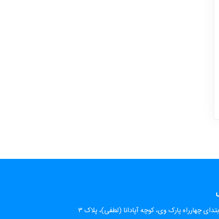
ی
تدای چهارراه پارک وی، کوچه آپادانا (لطفی)، پلاک ۳