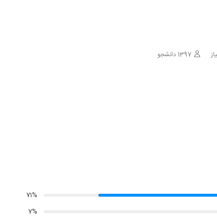
1397 دانشجو
71%
7%