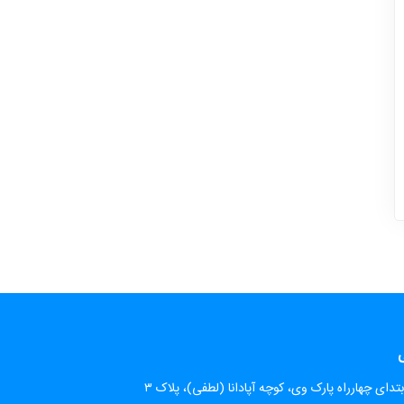
ی
تدای چهارراه پارک وی، کوچه آپادانا (لطفی)، پلاک ۳