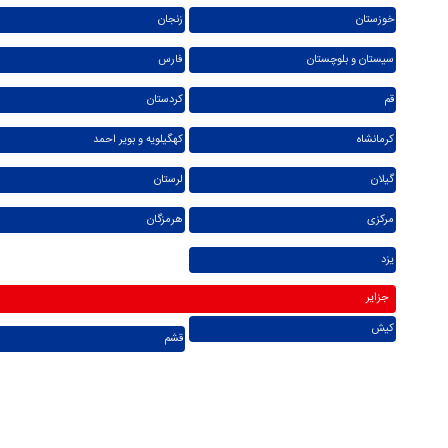
خوزستان
زنجان
سیستان و بلوچستان
فارس
قم
کردستان
کرمانشاه
کهگیلویه و بویر احمد
گیلان
لرستان
مرکزی
هرمزگان
یزد
جزایر
کیش
قشم