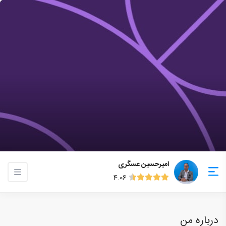
امیرحسین عسگری
4.06
درباره من