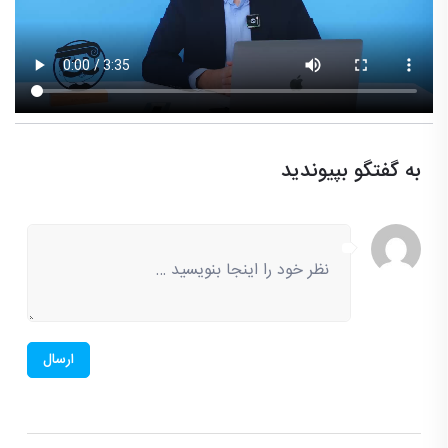
به گفتگو بپیوندید
ارسال