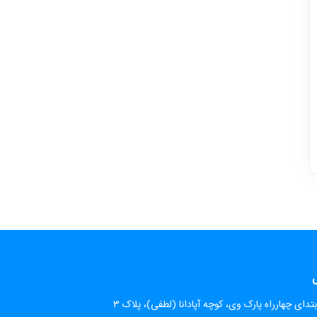
ی
تدای چهارراه پارک وی، کوچه آپادانا (لطفی)، پلاک ۳