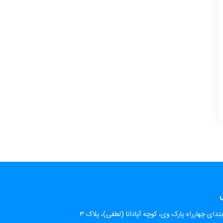
ی
تدای چهارراه پارک وی، کوچه آپادانا (لطفی)، پلاک ۳