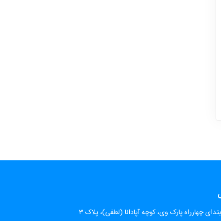
ی
تدای چهارراه پارک وی، کوچه آپادانا (لطفی)، پلاک ۳