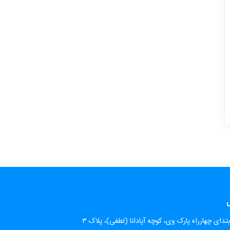
ی
تدای چهارراه پارک وی، کوچه آپادانا (لطفی)، پلاک ۳