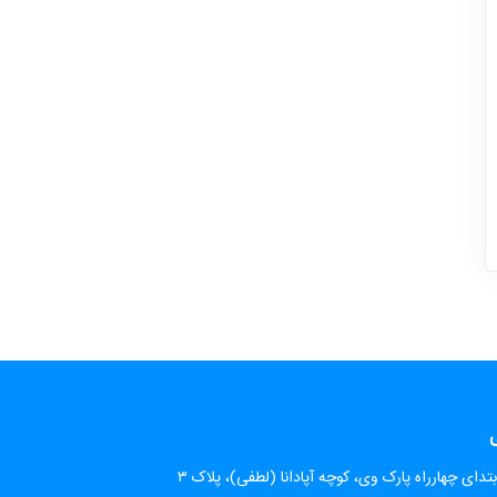
ی
تدای چهارراه پارک وی، کوچه آپادانا (لطفی)، پلاک ۳