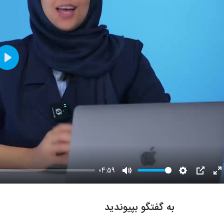
Play
04:59
Mute
Settings
PIP
E
fu
به گفتگو بپیوندید