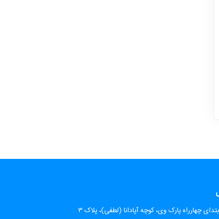
ی
تدای چهارراه پارک وی، کوچه آپادانا (لطفی)، پلاک ۳