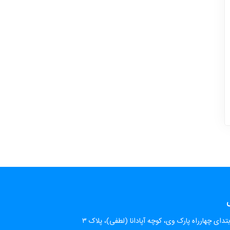
ی
تدای چهارراه پارک وی، کوچه آپادانا (لطفی)، پلاک ۳