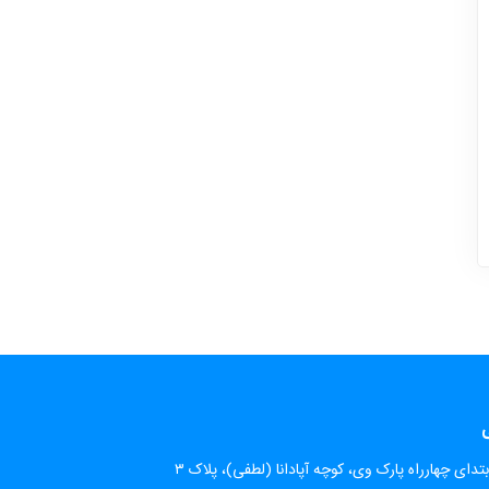
ی
تدای چهارراه پارک وی، کوچه آپادانا (لطفی)، پلاک ۳