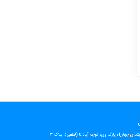
ی
تدای چهارراه پارک وی، کوچه آپادانا (لطفی)، پلاک ۳