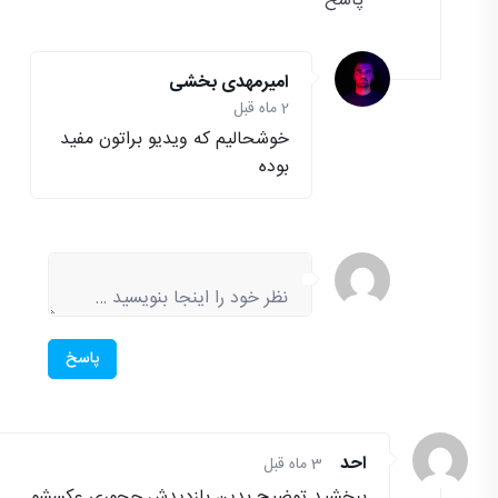
پاسخ
امیرمهدی بخشی
2 ماه قبل
خوشحالیم که ویدیو براتون مفید
بوده
پاسخ
احد
3 ماه قبل
ببخشید توضیح بدین بازدیدش چجوری عکسشو