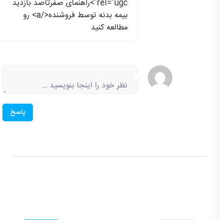
rel="ugc">راهنمای صفرتاصد بازدید
بیمه بدنه توسط فروشنده</a> رو
مطالعه کنید
پاسخ